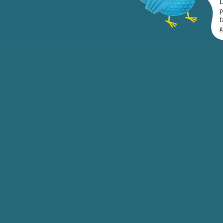
L
p
f
g